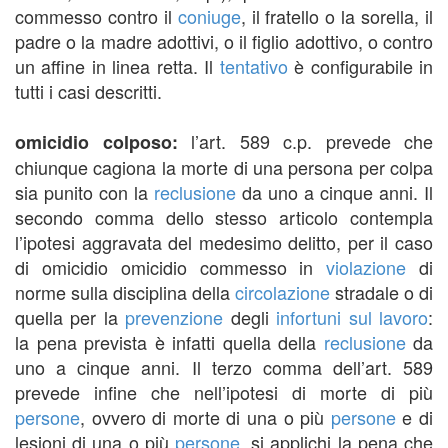
commesso contro il
coniuge
, il fratello o la sorella, il
padre o la madre adottivi, o il figlio adottivo, o contro
un affine in linea retta. Il
tentativo
è configurabile in
tutti i casi descritti.
l’art. 589 c.p. prevede che
omicidio colposo:
chiunque cagiona la morte di una persona per colpa
sia punito con la
reclusione
da uno a cinque anni. Il
secondo comma dello stesso articolo contempla
l’ipotesi aggravata del medesimo delitto, per il caso
di omicidio omicidio commesso in
violazione
di
norme sulla disciplina della
circolazione
stradale o di
quella per la
prevenzione
degli
infortuni sul lavoro
:
la pena prevista è infatti quella della
reclusione
da
uno a cinque anni. Il terzo comma dell’art. 589
prevede infine che nell’ipotesi di morte di più
persone
, ovvero di morte di una o più
persone
e di
lesioni di una o più
persone
, si applichi la pena che