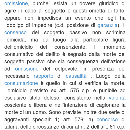
omissione
, purche´ esista un dovere giuridico di
agire in capo al soggetto e questi ometta di farlo,
oppure non impedisca un evento che egli ha
l’obbligo di impedire (c.d. posizione di
garanzia
). Il
consenso
del soggetto passivo non scrimina
l’omicida, ma dà luogo alla particolare figura
dell’omicidio del consenziente. Il momento
consumativo del delitto è segnato dalla morte del
soggetto passivo che sia conseguenza dell’azione
od
omissione
del colpevole, in presenza del
necessario
rapporto
di
causalità
. Luogo della
consumazione
è quello in cui si verifica la morte.
L’omicidio previsto ex art. 575 c.p. è punibile ad
esclusivo titolo doloso, consistente nella
volontà
cosciente e libera e nell’intenzione di cagionare la
morte di un uomo. Sono previste inoltre due serie di
aggravanti speciali: 1) art. 576: a)
concorso
di
taluna delle circostanze di cui al n. 2 dell’art. 61 c.p.