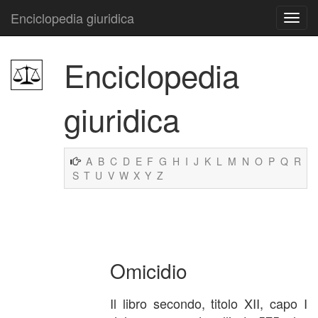
Enciclopedia giuridica
Enciclopedia
giuridica
A
B
C
D
E
F
G
H
I
J
K
L
M
N
O
P
Q
R
S
T
U
V
W
X
Y
Z
Omicidio
Il libro secondo, titolo XII, capo I