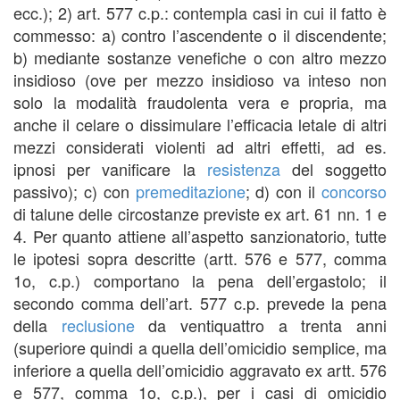
ecc.); 2) art. 577 c.p.: contempla casi in cui il fatto è
commesso: a) contro l’ascendente o il discendente;
b) mediante sostanze venefiche o con altro mezzo
insidioso (ove per mezzo insidioso va inteso non
solo la modalità fraudolenta vera e propria, ma
anche il celare o dissimulare l’efficacia letale di altri
mezzi considerati violenti ad altri effetti, ad es.
ipnosi per vanificare la
resistenza
del soggetto
passivo); c) con
premeditazione
; d) con il
concorso
di talune delle circostanze previste ex art. 61 nn. 1 e
4. Per quanto attiene all’aspetto sanzionatorio, tutte
le ipotesi sopra descritte (artt. 576 e 577, comma
1o, c.p.) comportano la pena dell’ergastolo; il
secondo comma dell’art. 577 c.p. prevede la pena
della
reclusione
da ventiquattro a trenta anni
(superiore quindi a quella dell’omicidio semplice, ma
inferiore a quella dell’omicidio aggravato ex artt. 576
e 577, comma 1o, c.p.), per i casi di omicidio