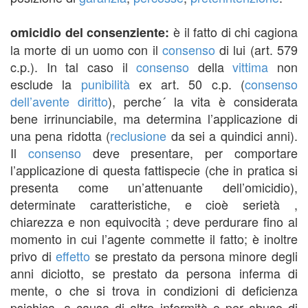
è il fatto di chi cagiona
omicidio del consenziente:
la morte di un uomo con il
consenso
di lui (art. 579
c.p.). In tal caso il
consenso
della
vittima
non
esclude la
punibilità
ex art. 50 c.p. (
consenso
dell’avente diritto
), perche´ la vita è considerata
bene irrinunciabile, ma determina l’applicazione di
una pena ridotta (
reclusione
da sei a quindici anni).
Il
consenso
deve presentare, per comportare
l’applicazione di questa fattispecie (che in pratica si
presenta come un’attenuante dell’omicidio),
determinate caratteristiche, e cioè serietà ,
chiarezza e non equivocità ; deve perdurare fino al
momento in cui l’agente commette il fatto; è inoltre
privo di
effetto
se prestato da persona minore degli
anni diciotto, se prestato da persona inferma di
mente, o che si trova in condizioni di deficienza
psichica, a causa di altre infermità o per abuso di