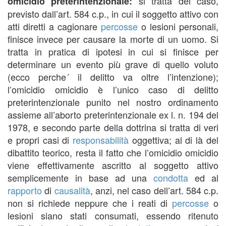
si tratta del caso,
omicidio preterintenzionale:
previsto dall’art. 584 c.p., in cui il soggetto attivo con
atti diretti a cagionare
percosse
o lesioni personali,
finisce invece per causare la morte di un uomo. Si
tratta in pratica di ipotesi in cui si finisce per
determinare un evento più grave di quello voluto
(ecco perche´ il delitto va oltre l’intenzione);
l’omicidio omicidio è l’unico caso di delitto
preterintenzionale punito nel nostro ordinamento
assieme all’aborto preterintenzionale ex l. n. 194 del
1978, e secondo parte della dottrina si tratta di veri
e propri casi di
responsabilità
oggettiva; al di là del
dibattito teorico, resta il fatto che l’omicidio omicidio
viene effettivamente ascritto al soggetto attivo
semplicemente in base ad una
condotta
ed al
rapporto
di
causalità
, anzi, nel caso dell’art. 584 c.p.
non si richiede neppure che i reati di
percosse
o
lesioni siano stati consumati, essendo ritenuto