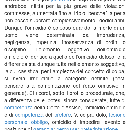
andrebbe inflitta per la più grave delle violazioni
commesse, aumentata fino al triplo, benche´ la pena
non possa superare complessivamente i dodici anni.
Dunque l’omicidio è colposo quando la morte di un
uomo viene determinata da imprudenza,
negligenza, imperizia, inosservanza di ordini o
discipline. L’elemento oggettivo dell’omicidio
omicidio è identico a quello dell’omicidio doloso, e la
differenza sta dunque tutta nell’elemento soggettivo,
la cui casistica, per l’ampiezza del concetto di colpa,
si rivela irriducibile a categorie definite (basti
pensare alla combinazione col reato omissivo in
generale). Si ricordi, sotto il profilo procedurale, che,
a differenza delle ipotesi sinora considerate, tutte di
competenza
della Corte d’Assise, l’omicidio omicidio
è di
competenza
del
pretore
. V. colpa; dolo;
lesione
personale
;
obbligo
, omicidio di impedire l’evento e
posizione di
garanzia
;
percosse
;
preterintenzione
.