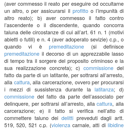
(aver commesso il reato per eseguire od occultarne
un altro, o per assicurarsi il
profitto
o l’impunità di
altro reato); b) aver commesso il fatto contro
l’ascendente o il discendente, quando concorra
taluna delle circostanze di cui all’art. 61 n. 1 (motivi
abietti o futili) e n. 4 (aver adoperato sevizie) c.p., o
quando vi è
premeditazione
(si definisce
premeditazione
il decorso di un apprezzabile lasso
di tempo tra il sorgere del proposito criminoso e la
sua realizzazione concreta); c)
commissione
del
fatto da parte di un latitante, per sottrarsi all’arresto,
alla
cattura
, alla carcerazione, ovvero per procurarsi
i mezzi di sussistenza durante la
latitanza
; d)
commissione
del fatto da parte dell’associato per
delinquere, per sottrarsi all’arresto, alla
cattura
, alla
carcerazione; e) il fatto si verifica nell’atto di
commettere taluno dei
delitti
preveduti dagli artt.
519, 520, 521 c.p. (
violenza
carnale, atti di
libidine