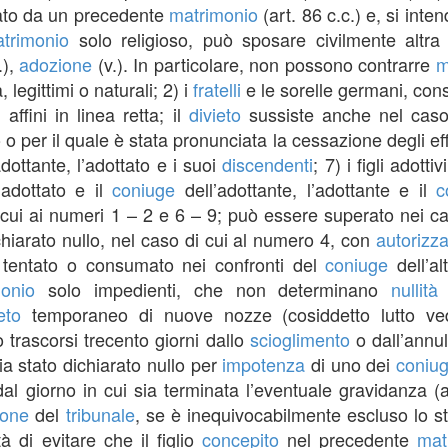
ato da un precedente
matrimonio
(art. 86 c.c.) e, si int
trimonio
solo religioso, può sposare civilmente altra 
.),
adozione
(v.). In particolare, non possono contrarre
m
, legittimi o naturali; 2) i
fratelli
e le sorelle germani, consa
 affini in linea retta; il
divieto
sussiste anche nel caso 
 o per il quale è stata pronunciata la cessazione degli effetti
dottante, l’adottato e i suoi
discendenti
; 7) i figli adott
l’adottato e il
coniuge
dell’adottante, l’adottante e il
c
 cui ai numeri 1 – 2 e 6 – 9; può essere superato nei casi
hiarato nullo, nel caso di cui al numero 4, con
autorizz
 tentato o consumato nei confronti del
coniuge
dell’al
onio
solo impedienti, che non determinano
nullità
eto
temporaneo di nuove nozze (cosiddetto lutto ved
trascorsi trecento giorni dallo
scioglimento
o dall’annu
 stato dichiarato nullo per
impotenza
di uno dei
coniug
al giorno in cui sia terminata l’eventuale gravidanza 
ione
del
tribunale
, se è inequivocabilmente escluso lo s
tà di evitare che il figlio
concepito
nel precedente
mat