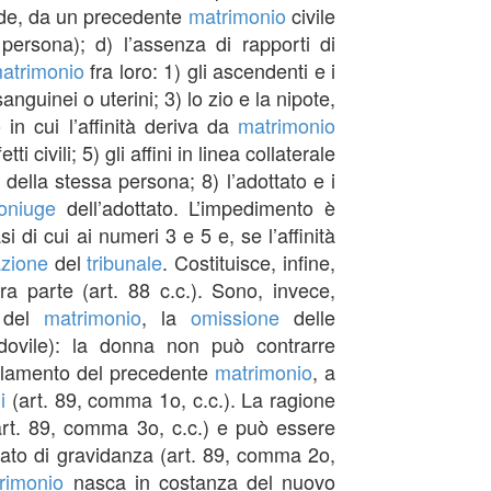
ende, da un precedente
matrimonio
civile
persona); d) l’assenza di rapporti di
atrimonio
fra loro: 1) gli ascendenti e i
nguinei o uterini; 3) lo zio e la nipote,
in cui l’affinità deriva da
matrimonio
 civili; 5) gli affini in linea collaterale
ivi della stessa persona; 8) l’adottato e i
oniuge
dell’adottato. L’impedimento è
 di cui ai numeri 3 e 5 e, se l’affinità
azione
del
tribunale
. Costituisce, infine,
tra parte (art. 88 c.c.). Sono, invece,
del
matrimonio
, la
omissione
delle
ovile): la donna non può contrarre
llamento del precedente
matrimonio
, a
i
(art. 89, comma 1o, c.c.). La ragione
(art. 89, comma 3o, c.c.) e può essere
tato di gravidanza (art. 89, comma 2o,
rimonio
nasca in costanza del nuovo