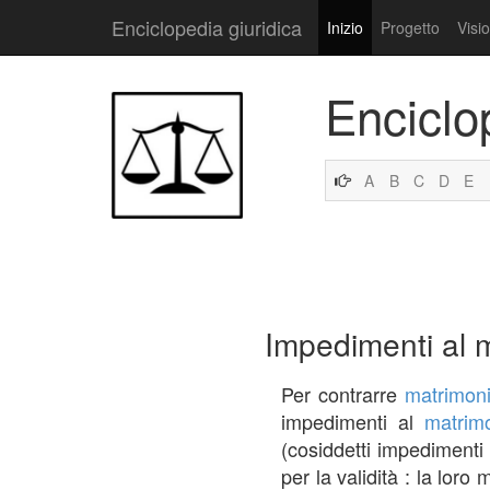
Enciclopedia giuridica
Inizio
Progetto
Visi
Enciclo
A
B
C
D
E
Impedimenti al 
Per contrarre
matrimon
impedimenti al
matrim
(cosiddetti impedimenti
per la validità : la lor