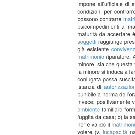
impone all’ufficiale di 
condizioni per contrar
possono contrarre
matr
psicoimpedimenti al ma
maturità da accertare è
soggetti
raggiunge presu
già esistente
conviven
matrimonio
riparatore. 
minore, sia che questa
la minore si induca a fa
coniugata possa suscit
istanza di
autorizzazio
punibile a norma dell’or
invece, positivamente 
ambiente
familiare form
fuggita da casa; b) la 
ne´ è valido il
matrimon
volere (v.
incapacità
nat