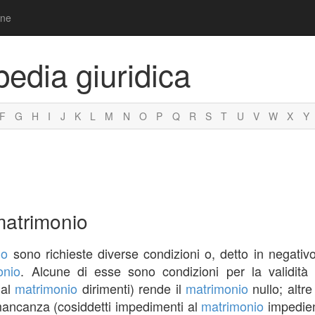
one
pedia giuridica
F
G
H
I
J
K
L
M
N
O
P
Q
R
S
T
U
V
W
X
Y
matrimonio
io
sono richieste diverse condizioni o, detto in negativ
onio
. Alcune di esse sono condizioni per la validità
 al
matrimonio
dirimenti) rende il
matrimonio
nullo; altre
o mancanza (cosiddetti impedimenti al
matrimonio
impedien