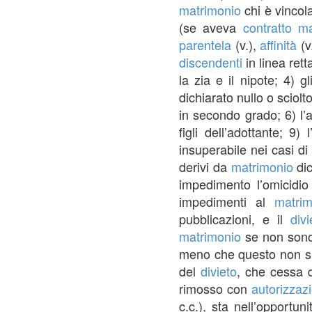
matrimonio
chi è vincol
(se aveva
contratto
ma
parentela
(v.),
affinità
(v
discendenti
in linea retta
la zia e il nipote; 4) gli
dichiarato nullo o sciolto
in secondo grado; 6) l’a
figli dell’adottante; 9) 
insuperabile nei casi di
derivi da
matrimonio
dic
impedimento l’omicidio
impedimenti al
matrim
pubblicazioni, e il
divi
matrimonio
se non sono 
meno che questo non sia
del
divieto
, che cessa d
rimosso con
autorizzaz
c.c.), sta nell’opportuni