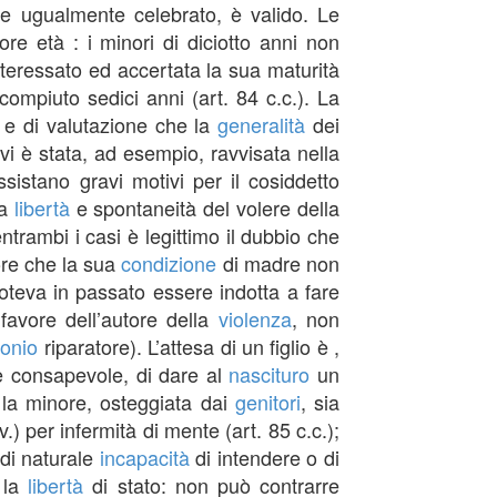
ne ugualmente celebrato, è valido. Le
ore età : i minori di diciotto anni non
interessato ed accertata la sua maturità
ompiuto sedici anni (art. 84 c.c.). La
e di valutazione che la
generalità
dei
vi è stata, ad esempio, ravvisata nella
istano gravi motivi per il cosiddetto
la
libertà
e spontaneità del volere della
trambi i casi è legittimo il dubbio che
ore che la sua
condizione
di madre non
oteva in passato essere indotta a fare
 favore dell’autore della
violenza
, non
onio
riparatore). L’attesa di un figlio è ,
e consapevole, di dare al
nascituro
un
 la minore, osteggiata dai
genitori
, sia
(v.) per infermità di mente (art. 85 c.c.);
 di naturale
incapacità
di intendere o di
) la
libertà
di stato: non può contrarre