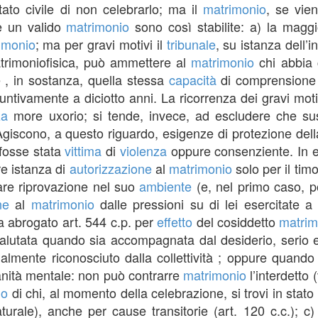
stato civile di non celebrarlo; ma il
matrimonio
, se vie
re un valido
matrimonio
sono così stabilite: a) la maggi
imonio
; ma per gravi motivi il
tribunale
, su istanza dell’
trimoniofisica, può ammettere al
matrimonio
chi abbia c
 , in sostanza, quella stessa
capacità
di comprensione 
ntivamente a diciotto anni. La ricorrenza dei gravi moti
za
more uxorio; si tende, invece, ad escludere che suss
Agiscono, a questo riguardo, esigenze di protezione del
 fosse stata
vittima
di
violenza
oppure consenziente. In en
re istanza di
autorizzazione
al
matrimonio
solo per il tim
are riprovazione nel suo
ambiente
(e, nel primo caso, p
ne
al
matrimonio
dalle pressioni su di lei esercitate a
a abrogato art. 544 c.p. per
effetto
del cosiddetto
matrim
valutata quando sia accompagnata dal desiderio, serio 
almente riconosciuto dalla collettività ; oppure quando
sanità mentale: non può contrarre
matrimonio
l’interdetto 
io
di chi, al momento della celebrazione, si trovi in stato
urale), anche per cause transitorie (art. 120 c.c.); c