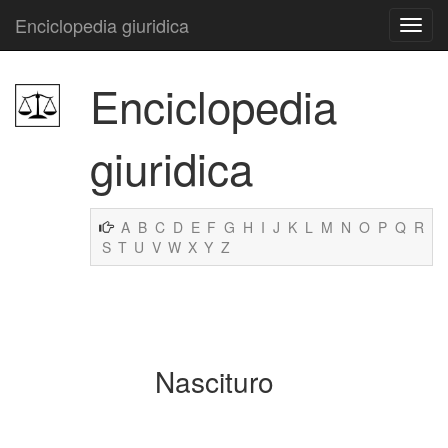
Enciclopedia giuridica
Enciclopedia
giuridica
A
B
C
D
E
F
G
H
I
J
K
L
M
N
O
P
Q
R
S
T
U
V
W
X
Y
Z
Nascituro