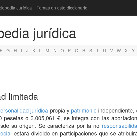
clopedia Jurídica
Temas en este diccionario
pedia jurídica
F
G
H
I
J
K
L
M
N
O
P
Q
R
S
T
U
V
W
X
Y
d limitada
ersonalidad jurídica
propia y
patrimonio
independiente, 
 pesetas o 3.005,061 €, se integra con las aportacion
sde su origen. Se caracteriza por la no
responsabilid
social
estará dividido en participaciones que se atribui