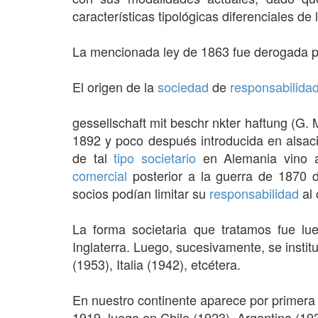
características tipológicas diferenciales de
La mencionada ley de 1863 fue derogada por
El origen de la
sociedad
de
responsabilida
gessellschaft mit beschr nkter haftung (G. M
1892 y poco después introducida en alsac
de tal
tipo societario
en Alemania vino a
comercial
posterior a la guerra de 1870
socios podían limitar su
responsabilidad
al 
La forma societaria que tratamos fue l
Inglaterra. Luego, sucesivamente, se instit
(1953), Italia (1942), etcétera.
En nuestro continente aparece por primera 
1919, luego en Chile (1923), Argentina (19