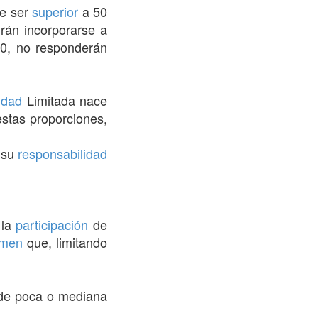
de ser
superior
a 50
rán incorporarse a
50, no responderán
idad
Limitada nace
tas proporciones,
r su
responsabilidad
 la
participación
de
imen
que, limitando
 de poca o mediana