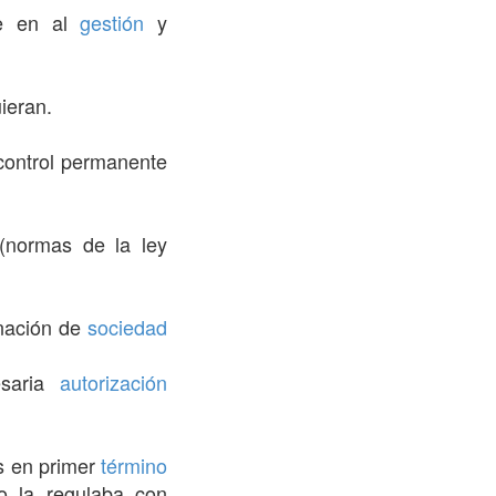
te en al
gestión
y
ieran.
control permanente
normas de la ley
nación de
sociedad
saria
autorización
 en primer
término
o la regulaba con