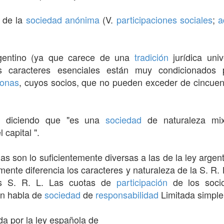
a de la
sociedad anónima
(V.
participaciones sociales
;
a
entino (ya que carece de una
tradición
jurídica univ
s caracteres esenciales están muy condicionados p
sonas
, cuyos socios, que no pueden exceder de cincuen
a diciendo que "es una
sociedad
de naturaleza mix
 capital ".
glas son lo suficientemente diversas a las de la ley arg
ente diferencia los caracteres y naturaleza de la S. R. 
s S. R. L. Las cuotas de
participación
de los soci
ón habla de
sociedad
de
responsabilidad
Limitada simple
da por la ley española de