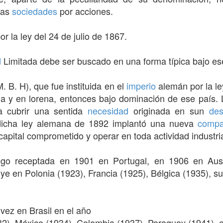
 las
sociedades
por acciones.
 la ley del 24 de julio de 1867.
d
Limitada debe ser buscado en una forma típica bajo e
. B. H), que fue instituida en el
imperio
alemán por la ley
ia y en lorena, entonces bajo dominación de ese país.
 cubrir una sentida
necesidad
originada en sun
des
 dicha ley alemana de 1892 implantó una nueva
compa
capital comprometido y operar en toda actividad industri
uego receptada en 1901 en Portugal, en 1906 en Aus
uye en Polonia (1923), Francia (1925), Bélgica (1935), s
vez en Brasil en el año
32), México (1934), Colombia (1937), Paraguay (1941), e