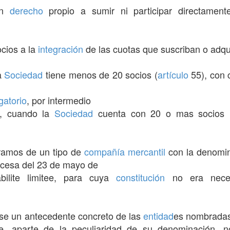
n
derecho
propio a sumir ni participar directamen
cios a la
integración
de las cuotas que suscriban o adqu
a
Sociedad
tiene menos de 20 socios (
artículo
55), con 
gatorio
, por intermedio
, cuando la
Sociedad
cuenta con 20 o mas socios (
tramos de un tipo de
compañía
mercantil
con la denomi
ancesa del 23 de mayo de
ilite limitee, para cuya
constitución
no era nece
rse un antecedente concreto de las
entidad
es nombradas
, aparte de la peculiaridad de su denominación, n