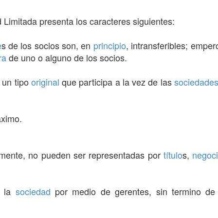
 Limitada presenta los caracteres siguientes:
e
s de los socios son, en
principio
, intransferibles; emper
ra
de uno o alguno de los socios.
 un tipo
original
que participa a la vez de las
sociedade
áximo.
amente, no pueden ser representadas por
título
s,
negoci
 la
sociedad
por medio de gerentes, sin termino d