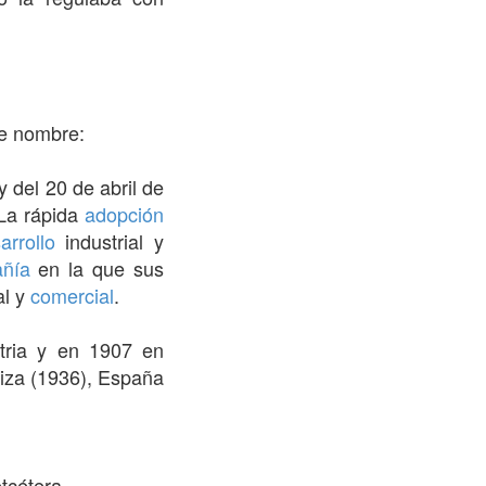
se nombre:
 del 20 de abril de
 La rápida
adopción
arrollo
industrial y
ñía
en la que sus
al y
comercial
.
tria y en 1907 en
uiza (1936), España
tcétera.