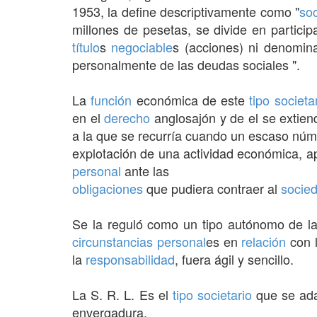
1953, la define descriptivamente como "
so
millones de pesetas, se divide en partici
título
s
negociable
s (acciones) ni denomin
personalmente de las deudas sociales ".
La
función
económica de este
tipo societa
en el
derecho
anglosajón y de el se extien
a la que se recurría cuando un escaso núm
explotación de una actividad económica, a
personal
ante las
obligaciones
que pudiera contraer al
socie
Se la reguló como un tipo autónomo de l
circunstancias
personal
es en
relación
con l
la
responsabilidad
, fuera ágil y sencillo.
La S. R. L. Es el
tipo societario
que se ada
envergadura.