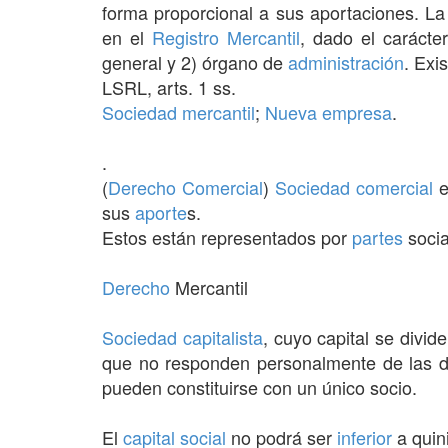
forma proporcional a sus aportaciones. L
en el
Registro Mercantil
, dado el carácter
general y 2) órgano de
administración
. Exi
LSRL, arts. 1 ss.
Sociedad mercantil
;
Nueva empresa
.
.
(
Derecho Comercial
)
Sociedad comercial
e
sus
aporte
s.
Estos están representados por
partes
socia
Derecho
Mercantil
Sociedad
capitalista
, cuyo capital se divid
que no responden personalmente de las de
pueden constituirse con un único socio.
El
capital social
no podrá ser
inferior
a quin