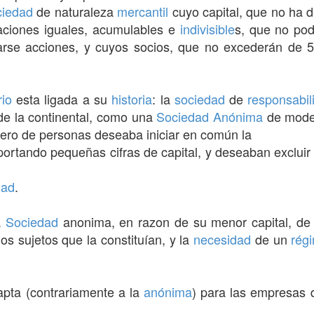
ciedad
de naturaleza
mercantil
cuyo capital, que no ha 
paciones iguales, acumulables e
indivisible
s, que no pod
arse acciones, y cuyos socios, que no excederán de 
rio
esta ligada a su
historia
: la
sociedad
de
responsabil
de la continental, como una
Sociedad Anónima
de modes
ero de personas deseaba iniciar en común la
portando pequeñas cifras de capital, y deseaban exclui
dad
.
a
Sociedad
anonima, en razon de su menor capital, de
os sujetos que la constituían, y la
necesidad
de un
rég
pta (contrariamente a la
anónima
) para las empresas