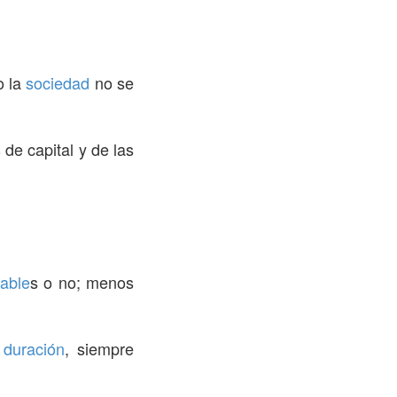
o la
sociedad
no se
s
de capital y de las
able
s o no; menos
e
duración
, siempre