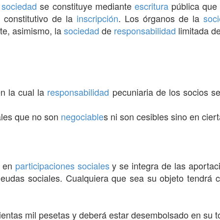
a
sociedad
se constituye mediante
escritura
pública que 
 constitutivo de la
inscripción
. Los órganos de la
soc
ste, asimismo, la
sociedad
de
responsabilidad
limitada de
n la cual la
responsabilidad
pecuniaria de los socios se
les que no son
negociable
s ni son cesibles sino en cier
e en
participaciones sociales
y se integra de las aportac
udas sociales. Cualquiera que sea su objeto tendrá 
ientas mil pesetas y deberá estar desembolsado en su to