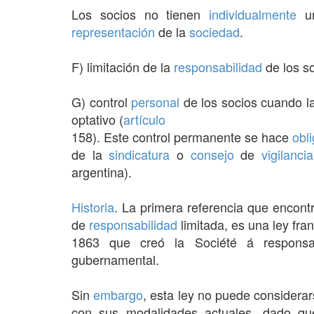
Los socios no tienen
individualmente
u
representación
de la
sociedad
.
F) limitación de la
responsabilidad
de los so
G) control
personal
de los socios cuando l
optativo (
artículo
158). Este control permanente se hace
obli
de la
sindicatura
o
consejo
de
vigilancia
argentina).
Historia
. La primera referencia que encon
de
responsabilidad
limitada, es una ley fr
1863 que creó la Société á responsab
gubernamental.
Sin
embargo
, esta ley no puede considera
con sus modalidades actuales, dado que