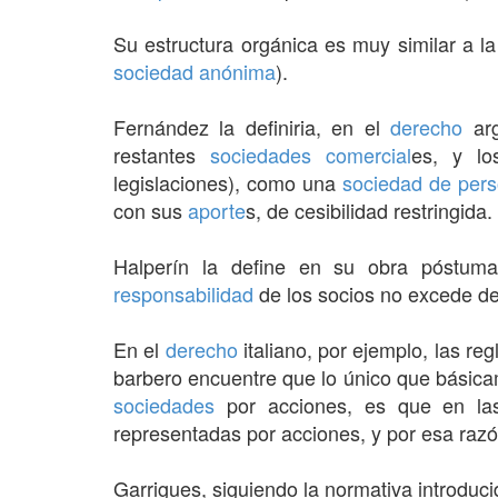
Su estructura orgánica es muy similar a l
sociedad anónima
).
Fernández la definiria, en el
derecho
arg
restantes
sociedades
comercial
es, y lo
legislaciones), como una
sociedad de per
con sus
aporte
s, de cesibilidad restringida.
Halperín la define en su obra póstum
responsabilidad
de los socios no excede del
En el
derecho
italiano, por ejemplo, las re
barbero encuentre que lo único que básicam
sociedades
por acciones, es que en la
representadas por acciones, y por esa raz
Garrigues, siguiendo la normativa introduci