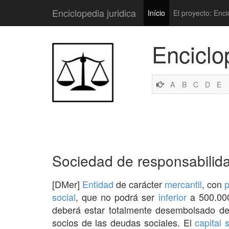
Enciclopedia juridica
Início
El proyecto: Enci
Enciclo
A
B
C
D
E
Sociedad de responsabilida
[DMer]
Entidad
de carácter
mercantil
, con
p
social
, que no podrá ser
inferior
a 500.000
deberá estar totalmente desembolsado de
socios de las deudas sociales. El
capital 