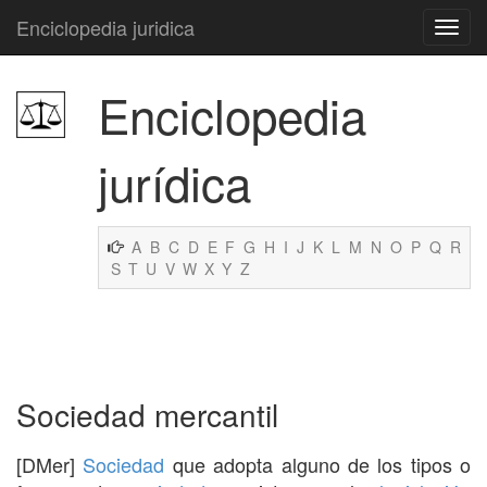
Enciclopedia juridica
Enciclopedia
jurídica
A
B
C
D
E
F
G
H
I
J
K
L
M
N
O
P
Q
R
S
T
U
V
W
X
Y
Z
Sociedad mercantil
[DMer]
Sociedad
que adopta alguno de los tipos o