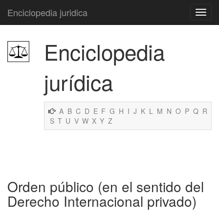
Enciclopedia juridica
Enciclopedia
jurídica
A
B
C
D
E
F
G
H
I
J
K
L
M
N
O
P
Q
R
S
T
U
V
W
X
Y
Z
Orden público (en el sentido del
Derecho Internacional privado)