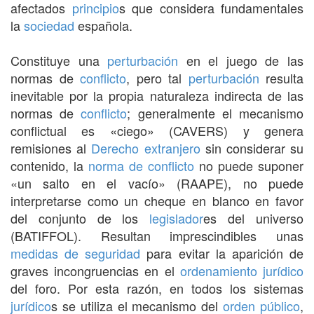
afectados
principio
s que considera fundamentales
la
sociedad
española.
Constituye una
perturbación
en el juego de las
normas de
conflicto
, pero tal
perturbación
resulta
inevitable por la propia naturaleza indirecta de las
normas de
conflicto
; generalmente el mecanismo
conflictual es «ciego» (CAVERS) y genera
remisiones al
Derecho
extranjero
sin considerar su
contenido, la
norma de conflicto
no puede suponer
«un salto en el vacío» (RAAPE), no puede
interpretarse como un cheque en blanco en favor
del conjunto de los
legislador
es del universo
(BATIFFOL). Resultan imprescindibles unas
medidas de seguridad
para evitar la aparición de
graves incongruencias en el
ordenamiento jurídico
del foro. Por esta razón, en todos los sistemas
jurídico
s se utiliza el mecanismo del
orden público
,