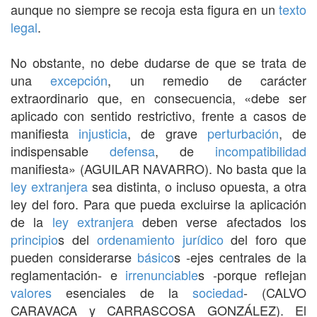
aunque no siempre se recoja esta figura en un
texto
legal
.
No obstante, no debe dudarse de que se trata de
una
excepción
, un remedio de carácter
extraordinario que, en consecuencia, «debe ser
aplicado con sentido restrictivo, frente a casos de
manifiesta
injusticia
, de grave
perturbación
, de
indispensable
defensa
, de
incompatibilidad
manifiesta» (AGUILAR NAVARRO). No basta que la
ley extranjera
sea distinta, o incluso opuesta, a otra
ley del foro. Para que pueda excluirse la aplicación
de la
ley extranjera
deben verse afectados los
principio
s del
ordenamiento jurídico
del foro que
pueden considerarse
básico
s -ejes centrales de la
reglamentación- e
irrenunciable
s -porque reflejan
valores
esenciales de la
sociedad
- (CALVO
CARAVACA y CARRASCOSA GONZÁLEZ). El