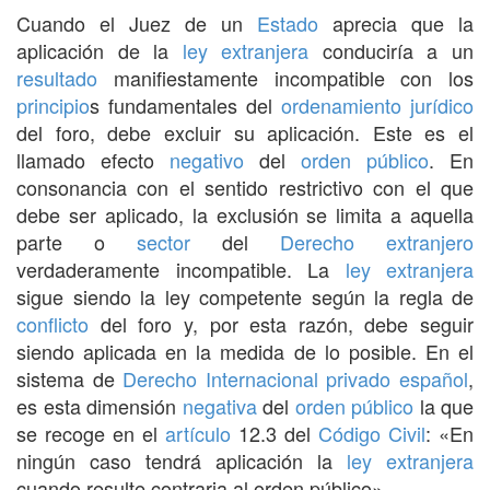
Cuando el Juez de un
Estado
aprecia que la
aplicación de la
ley extranjera
conduciría a un
resultado
manifiestamente incompatible con los
principio
s fundamentales del
ordenamiento jurídico
del foro, debe excluir su aplicación. Este es el
llamado efecto
negativo
del
orden público
. En
consonancia con el sentido restrictivo con el que
debe ser aplicado, la exclusión se limita a aquella
parte o
sector
del
Derecho
extranjero
verdaderamente incompatible. La
ley extranjera
sigue siendo la ley competente según la regla de
conflicto
del foro y, por esta razón, debe seguir
siendo aplicada en la medida de lo posible. En el
sistema de
Derecho Internacional privado
español
,
es esta dimensión
negativa
del
orden público
la que
se recoge en el
artículo
12.3 del
Código Civil
: «En
ningún caso tendrá aplicación la
ley extranjera
cuando resulte contraria al orden público».