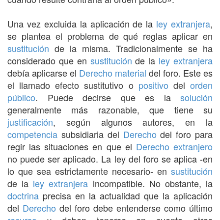
Una vez excluida la aplicación de la
ley extranjera
,
se plantea el problema de qué reglas aplicar en
sustitución
de la misma. Tradicionalmente se ha
considerado que en
sustitución
de la
ley extranjera
debía aplicarse el
Derecho
material
del foro. Este es
el llamado efecto sustitutivo o
positivo
del
orden
público
. Puede decirse que es la
solución
generalmente más razonable, que tiene su
justificación
, según algunos autores, en la
competencia
subsidiaria del
Derecho
del foro para
regir las situaciones en que el
Derecho
extranjero
no puede ser aplicado. La ley del foro se aplica -en
lo que sea estrictamente necesario- en
sustitución
de la
ley extranjera
incompatible. No obstante, la
doctrina
precisa en la actualidad que la aplicación
del
Derecho
del foro debe entenderse como último
recurso
y deben tenerse en cuenta otras