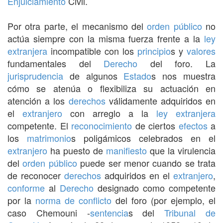
Enjuiciamiento
Civil.
Por otra parte, el mecanismo del
orden público
no
actúa siempre con la misma fuerza frente a la
ley
extranjera
incompatible con los
principio
s y
valores
fundamentales del
Derecho
del foro. La
jurisprudencia
de algunos
Estado
s nos muestra
cómo se atenúa o flexibiliza su actuación en
atención a los
derechos
válidamente adquiridos en
el
extranjero
con arreglo a la
ley extranjera
competente. El
reconocimiento
de ciertos
efectos
a
los
matrimonio
s poligámicos celebrados en el
extranjero
ha puesto de
manifiesto
que la virulencia
del
orden público
puede ser menor cuando se trata
de reconocer
derechos
adquiridos en el
extranjero
,
conforme
al
Derecho
designado como competente
por la
norma de conflicto
del foro (por ejemplo, el
caso Chemouni -
sentencia
s del
Tribunal de