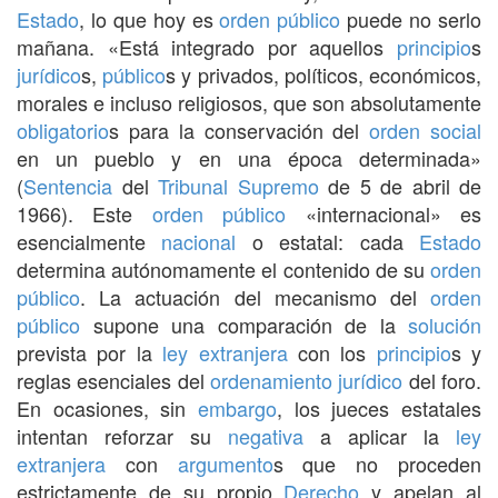
Estado
, lo que hoy es
orden público
puede no serlo
mañana. «Está integrado por aquellos
principio
s
jurídico
s,
público
s y privados, políticos, económicos,
morales e incluso religiosos, que son absolutamente
obligatorio
s para la conservación del
orden social
en un pueblo y en una época determinada»
(
Sentencia
del
Tribunal Supremo
de 5 de abril de
1966). Este
orden público
«internacional» es
esencialmente
nacional
o estatal: cada
Estado
determina autónomamente el contenido de su
orden
público
. La actuación del mecanismo del
orden
público
supone una comparación de la
solución
prevista por la
ley extranjera
con los
principio
s y
reglas esenciales del
ordenamiento jurídico
del foro.
En ocasiones, sin
embargo
, los jueces estatales
intentan reforzar su
negativa
a aplicar la
ley
extranjera
con
argumento
s que no proceden
estrictamente de su propio
Derecho
y apelan al