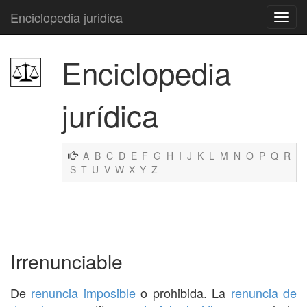
Enciclopedia juridica
Enciclopedia
jurídica
A
B
C
D
E
F
G
H
I
J
K
L
M
N
O
P
Q
R
S
T
U
V
W
X
Y
Z
Irrenunciable
De
renuncia
imposible
o prohibida. La
renuncia de