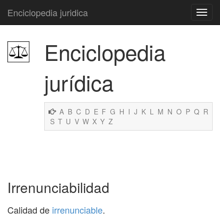
Enciclopedia juridica
Enciclopedia
jurídica
A
B
C
D
E
F
G
H
I
J
K
L
M
N
O
P
Q
R
S
T
U
V
W
X
Y
Z
Irrenunciabilidad
Calidad de
irrenunciable
.