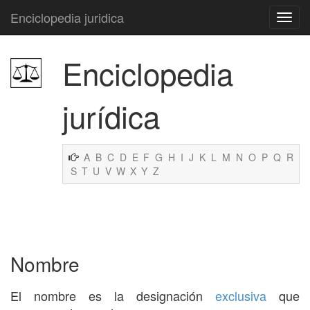
Enciclopedia juridica
Enciclopedia
jurídica
A
B
C
D
E
F
G
H
I
J
K
L
M
N
O
P
Q
R
S
T
U
V
W
X
Y
Z
Nombre
El nombre es la designación
exclusiva
que