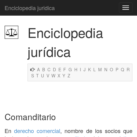
Enciclopedia juridica
Enciclopedia
jurídica
A
B
C
D
E
F
G
H
I
J
K
L
M
N
O
P
Q
R
S
T
U
V
W
X
Y
Z
Comanditario
En
derecho comercial
, nombre de los socios que