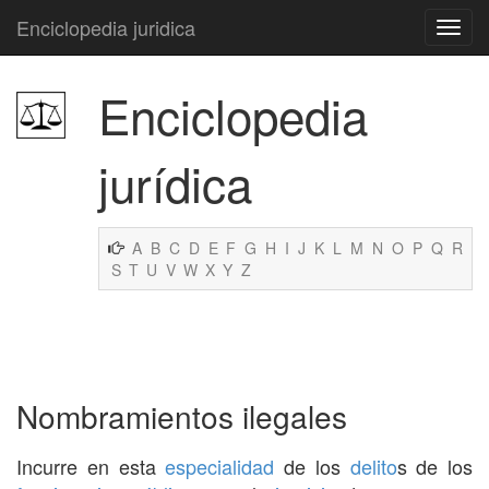
Enciclopedia juridica
Enciclopedia
jurídica
A
B
C
D
E
F
G
H
I
J
K
L
M
N
O
P
Q
R
S
T
U
V
W
X
Y
Z
Nombramientos ilegales
Incurre en esta
especialidad
de los
delito
s de los