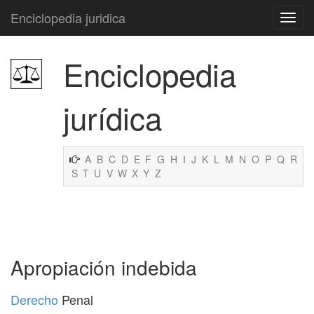
Enciclopedia juridica
Enciclopedia
jurídica
A
B
C
D
E
F
G
H
I
J
K
L
M
N
O
P
Q
R
S
T
U
V
W
X
Y
Z
Apropiación indebida
Derecho
Penal