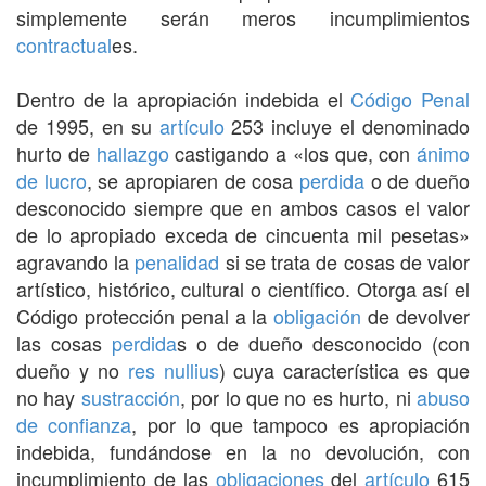
simplemente serán meros incumplimientos
contractual
es.
Dentro de la apropiación indebida el
Código Penal
de 1995, en su
artículo
253 incluye el denominado
hurto de
hallazgo
castigando a «los que, con
ánimo
de lucro
, se apropiaren de cosa
perdida
o de dueño
desconocido siempre que en ambos casos el valor
de lo apropiado exceda de cincuenta mil pesetas»
agravando la
penalidad
si se trata de cosas de valor
artístico, histórico, cultural o científico. Otorga así el
Código protección penal a la
obligación
de devolver
las cosas
perdida
s o de dueño desconocido (con
dueño y no
res nullius
) cuya característica es que
no hay
sustracción
, por lo que no es hurto, ni
abuso
de confianza
, por lo que tampoco es apropiación
indebida, fundándose en la no devolución, con
incumplimiento de las
obligaciones
del
artículo
615