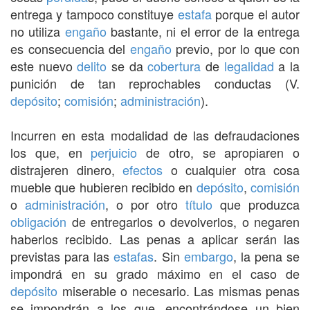
entrega y tampoco constituye
estafa
porque el autor
no utiliza
engaño
bastante, ni el error de la entrega
es consecuencia del
engaño
previo, por lo que con
este nuevo
delito
se da
cobertura
de
legalidad
a la
punición de tan reprochables conductas (V.
depósito
;
comisión
;
administración
).
Incurren en esta modalidad de las defraudaciones
los que, en
perjuicio
de otro, se apropiaren o
distrajeren dinero,
efectos
o cualquier otra cosa
mueble que hubieren recibido en
depósito
,
comisión
o
administración
, o por otro
título
que produzca
obligación
de entregarlos o devolverlos, o negaren
haberlos recibido. Las penas a aplicar serán las
previstas para las
estafas
. Sin
embargo
, la pena se
impondrá en su grado máximo en el caso de
depósito
miserable o necesario. Las mismas penas
se impondrán a los que, encontrándose un bien