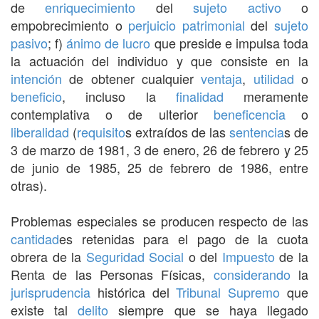
de
enriquecimiento
del
sujeto activo
o
empobrecimiento o
perjuicio
patrimonial
del
sujeto
pasivo
; f)
ánimo de lucro
que preside e impulsa toda
la actuación del individuo y que consiste en la
intención
de obtener cualquier
ventaja
,
utilidad
o
beneficio
, incluso la
finalidad
meramente
contemplativa o de ulterior
beneficencia
o
liberalidad
(
requisito
s extraídos de las
sentencia
s de
3 de marzo de 1981, 3 de enero, 26 de febrero y 25
de junio de 1985, 25 de febrero de 1986, entre
otras).
Problemas especiales se producen respecto de las
cantidad
es retenidas para el pago de la cuota
obrera de la
Seguridad Social
o del
Impuesto
de la
Renta de las Personas Físicas,
considerando
la
jurisprudencia
histórica del
Tribunal Supremo
que
existe tal
delito
siempre que se haya llegado