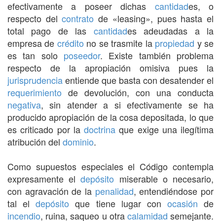
efectivamente a poseer dichas
cantidad
es, o
respecto del
contrato
de «leasing», pues hasta el
total pago de las
cantidad
es adeudadas a la
empresa de
crédito
no se trasmite la
propiedad
y se
es tan solo
poseedor
. Existe también problema
respecto de la apropiación omisiva pues la
jurisprudencia
entiende que basta con desatender el
requerimiento
de devolución, con una conducta
negativa
, sin atender a si efectivamente se ha
producido apropiación de la cosa depositada, lo que
es criticado por la
doctrina
que exige una ilegítima
atribución del
dominio
.
Como supuestos especiales el Código contempla
expresamente el
depósito
miserable o necesario,
con agravación de la
penalidad
, entendiéndose por
tal el
depósito
que tiene lugar con
ocasión
de
incendio
, ruina, saqueo u otra
calamidad
semejante.