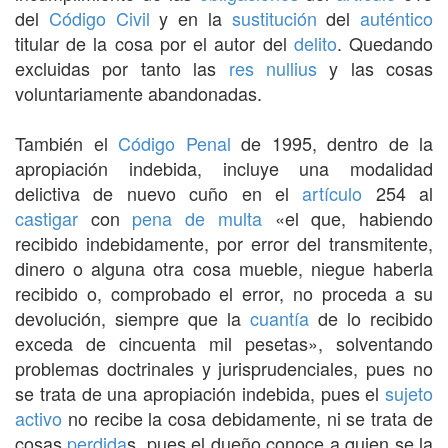
del
Código Civil
y en la
sustitución
del
auténtico
titular de la cosa por el autor del
delito
. Quedando
excluidas por tanto las
res nullius
y las cosas
voluntariamente abandonadas.
También el
Código Penal
de 1995, dentro de la
apropiación indebida, incluye una modalidad
delictiva de nuevo cuño en el
artículo
254 al
castigar
con
pena de multa
«el que, habiendo
recibido indebidamente, por error del transmitente,
dinero o alguna otra cosa mueble, niegue haberla
recibido o, comprobado el error, no proceda a su
devolución, siempre que la
cuantía
de lo recibido
exceda de cincuenta mil pesetas», solventando
problemas doctrinales y jurisprudenciales, pues no
se trata de una apropiación indebida, pues el
sujeto
activo
no recibe la cosa debidamente, ni se trata de
cosas
perdida
s, pues el dueño conoce a quien se la