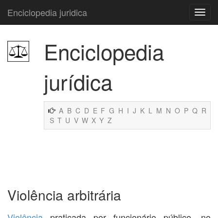
Enciclopedia juridica
Enciclopedia
jurídica
A
B
C
D
E
F
G
H
I
J
K
L
M
N
O
P
Q
R
S
T
U
V
W
X
Y
Z
Violência arbitrária
Violência
praticada por funcionário público, no