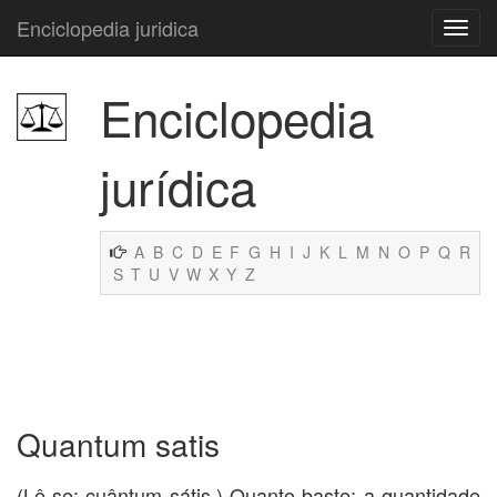
Enciclopedia juridica
Enciclopedia
jurídica
A
B
C
D
E
F
G
H
I
J
K
L
M
N
O
P
Q
R
S
T
U
V
W
X
Y
Z
Quantum satis
(Lê-se: cuântum sátis.) Quanto baste; a quantidade