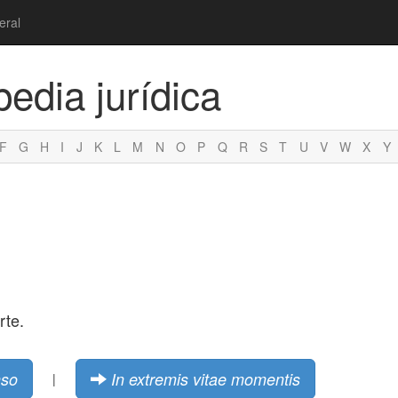
eral
pedia jurídica
F
G
H
I
J
K
L
M
N
O
P
Q
R
S
T
U
V
W
X
Y
rte.
nso
In extremis vitae momentis
|