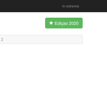
In extremis
Ediçao 2020
Z