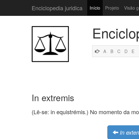
Enciclopedia juridica
Início
Projeto
Visão g
Enciclo
A
B
C
D
E
In extremis
(Lê-se: in equistrémis.) No momento da mo
In exte