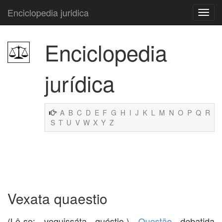
Enciclopedia juridica
Enciclopedia
jurídica
A
B
C
D
E
F
G
H
I
J
K
L
M
N
O
P
Q
R
S
T
U
V
W
X
Y
Z
Vexata quaestio
(Lê-se: vequissáta quéstio.)
Questão
debatida