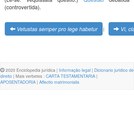
(controvertida).
Vetustas semper pro lege habetur
Vi, c
|
2020 Enciclopedia jurídica |
Informação legal
|
Dicionario juridico de
direito
| Mais verbetes :
CARTA TESTAMENTARIA
|
APOSENTADORIA
|
Affectio matrimonialis