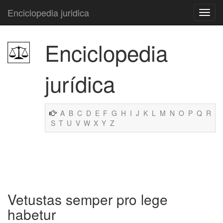
Enciclopedia juridica
Enciclopedia
jurídica
A
B
C
D
E
F
G
H
I
J
K
L
M
N
O
P
Q
R
S
T
U
V
W
X
Y
Z
Vetustas semper pro lege
habetur