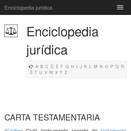
Enciclopedia juridica
Enciclopedia
jurídica
A
B
C
D
E
F
G
H
I
J
K
L
M
N
O
P
Q
R
S
T
U
V
W
X
Y
Z
CARTA TESTAMENTARIA
(
Código
Civil) Instrumento secreto do
testamento