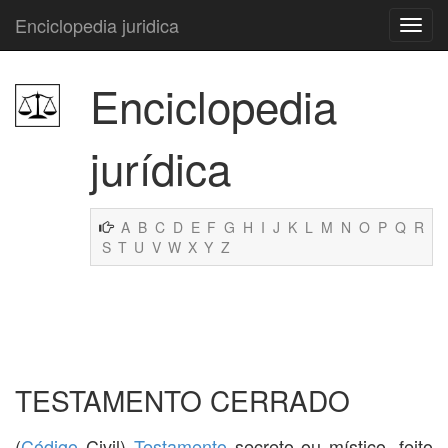
Enciclopedia juridica
Enciclopedia
jurídica
A
B
C
D
E
F
G
H
I
J
K
L
M
N
O
P
Q
R
S
T
U
V
W
X
Y
Z
TESTAMENTO CERRADO
(
Código
Civil)
Testamento
secreto ou místico, feito