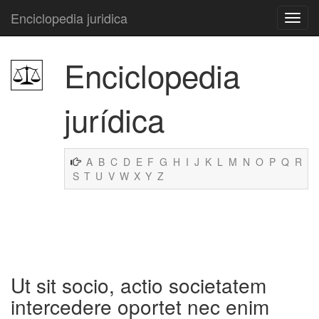
Enciclopedia juridica
Enciclopedia
jurídica
A
B
C
D
E
F
G
H
I
J
K
L
M
N
O
P
Q
R
S
T
U
V
W
X
Y
Z
Ut sit socio, actio societatem
intercedere oportet nec enim