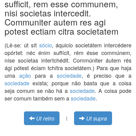
sufficit, rem esse communem,
nisi societas intercedit.
Communiter autem res agi
potest ectiam citra societatem
(Lê-se: út sít
sócio
, áquicio societátem intercédere
opórtet: néc énim suffícit, rém ésse commúnem,
níse socíetas intertchédit. Commúniter áutem rés
ági pótest éciam tchítra societátem.) Para que haja
uma
ação
para a
sociedade
, é preciso que a
sociedade
exista; porque não basta que a coisa
seja comum se não há a
sociedade
. A coisa pode
ser comum também sem a
sociedade
.
Ut retro
Ut supra
|