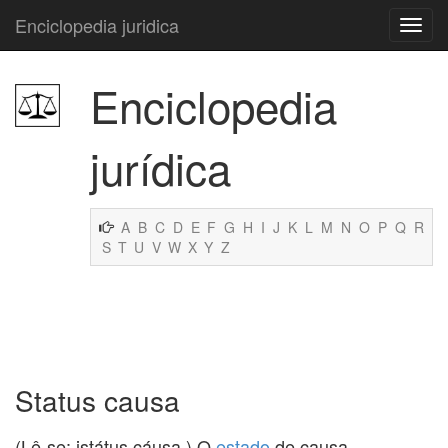
Enciclopedia juridica
Enciclopedia
jurídica
A
B
C
D
E
F
G
H
I
J
K
L
M
N
O
P
Q
R
S
T
U
V
W
X
Y
Z
Status causa
(Lê-se: istátus cáusa.) O
estado
de causa.