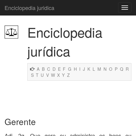
Enciclopedia juridica
Enciclopedia
jurídica
A
B
C
D
E
F
G
H
I
J
K
L
M
N
O
P
Q
R
S
T
U
V
W
X
Y
Z
Gerente
Adj. 2g. Que gere ou administra os bens ou