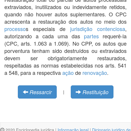
extraviados, inutilizados ou indevidamente retidos,
quando não houver autos suplementares. O CPC
acrescenta a restauração dos autos no meio dos
processo
s especiais de
jurisdição contenciosa
,
autorizando a cada uma das
partes
requerê-la
(CPC, arts. 1.063 a 1.069). No CPP, os autos que
porventura tenham sido destruídos ou extraviados
devem ser obrigatoriamente restaurados,
respeitadas as normas estabelecidas nos arts. 541
a 548, para a respectiva
ação
de
renovação
.
Ressarcir
Restituição
|
2020 Enciclopedia jurídica |
Informação legal
|
Dicionario juridico de