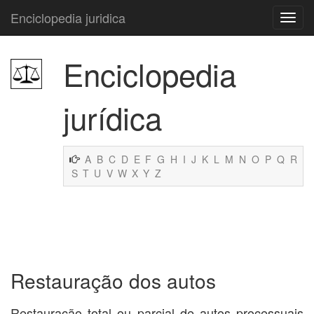
Enciclopedia juridica
Enciclopedia
jurídica
A
B
C
D
E
F
G
H
I
J
K
L
M
N
O
P
Q
R
S
T
U
V
W
X
Y
Z
Restauração dos autos
Restauração total ou parcial de autos processuais