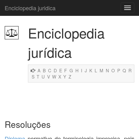
Enciclopedia juridica
Enciclopedia
jurídica
A
B
C
D
E
F
G
H
I
J
K
L
M
N
O
P
Q
R
S
T
U
V
W
X
Y
Z
Resoluções
Diploma
normativo de terminologia imprecisa, pois