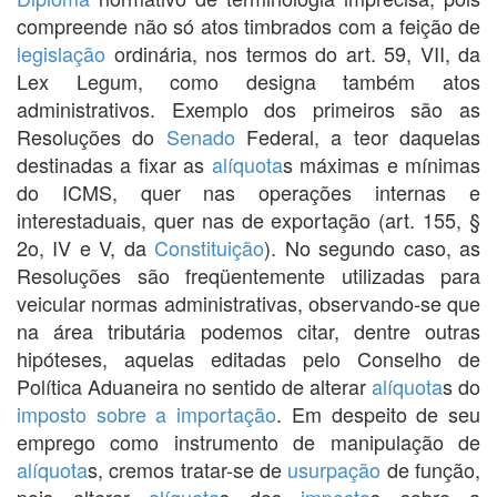
compreende não só atos timbrados com a feição de
legislação
ordinária, nos termos do art. 59, VII, da
Lex Legum, como designa também atos
administrativos. Exemplo dos primeiros são as
Resoluções do
Senado
Federal, a teor daquelas
destinadas a fixar as
alíquota
s máximas e mínimas
do ICMS, quer nas operações internas e
interestaduais, quer nas de exportação (art. 155, §
2o, IV e V, da
Constituição
). No segundo caso, as
Resoluções são freqüentemente utilizadas para
veicular normas administrativas, observando-se que
na área tributária podemos citar, dentre outras
hipóteses, aquelas editadas pelo Conselho de
Política Aduaneira no sentido de alterar
alíquota
s do
imposto sobre a importação
. Em despeito de seu
emprego como instrumento de manipulação de
alíquota
s, cremos tratar-se de
usurpação
de função,
pois alterar
alíquota
s dos
imposto
s sobre a