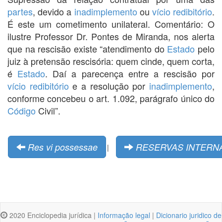
partes
, devido a
inadimplemento
ou
vício
redibitório
.
É este um cometimento unilateral. Comentário: O
ilustre Professor Dr. Pontes de Miranda, nos alerta
que na rescisão existe “atendimento do
Estado
pelo
juiz à pretensão rescisória: quem cinde, quem corta,
é
Estado
. Daí a parecença entre a rescisão por
vício
redibitório
e a resolução por
inadimplemento
,
conforme concebeu o art. 1.092, parágrafo único do
Código
Civil”.
Res vi possessae
RESERVAS INTERN
|
2020 Enciclopedia jurídica |
Informação legal
|
Dicionario juridico de