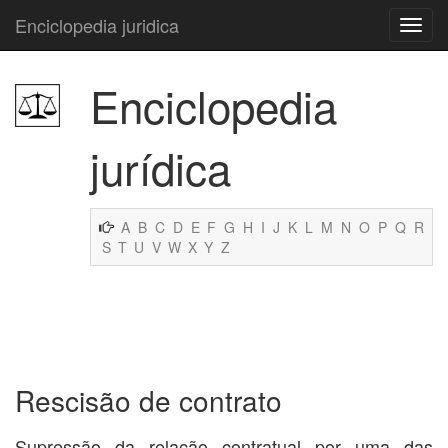
Enciclopedia juridica
Enciclopedia
jurídica
A
B
C
D
E
F
G
H
I
J
K
L
M
N
O
P
Q
R
S
T
U
V
W
X
Y
Z
Rescisão de contrato
Supressão da relação contratual por uma das