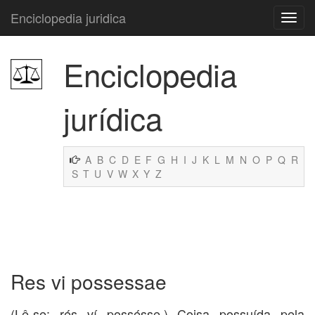
Enciclopedia juridica
Enciclopedia
jurídica
A
B
C
D
E
F
G
H
I
J
K
L
M
N
O
P
Q
R
S
T
U
V
W
X
Y
Z
Res vi possessae
(Lê-se: rés ví possésse.) Coisa possuída pela