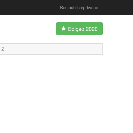
Res publica/privatae
Ediçao 2020
Z