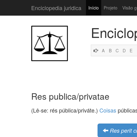
Enciclopedia juridica
Início
Projeto
Visão g
Enciclo
A
B
C
D
E
Res publica/privatae
(Lê-se: rés pública/priváte.)
Coisas
públicas
Res perit c