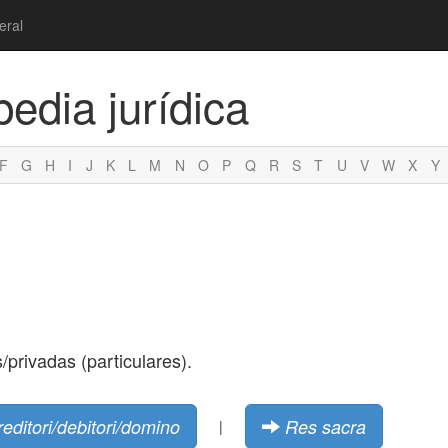
eral
pedia jurídica
F
G
H
I
J
K
L
M
N
O
P
Q
R
S
T
U
V
W
X
Y
/privadas (particulares).
reditori/debitori/domino
Res sacra
|