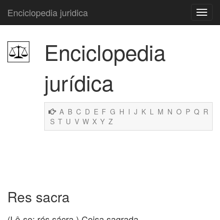
Enciclopedia juridica
Enciclopedia
jurídica
A
B
C
D
E
F
G
H
I
J
K
L
M
N
O
P
Q
R
S
T
U
V
W
X
Y
Z
Res sacra
(Lê-se: rés sácra.) Coisa sagrada.