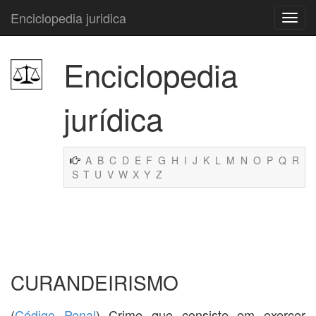
Enciclopedia juridica
Enciclopedia
jurídica
A
B
C
D
E
F
G
H
I
J
K
L
M
N
O
P
Q
R
S
T
U
V
W
X
Y
Z
CURANDEIRISMO
(
Código Penal
) Crime que consiste em exercer