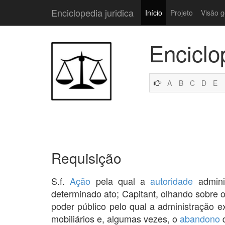
Enciclopedia juridica
Início
Projeto
Visão g
Enciclo
A
B
C
D
E
Requisição
S.f.
Ação
pela qual a
autoridade
adminis
determinado ato; Capitant, olhando sobre o
poder público pelo qual a administração 
mobiliários e, algumas vezes, o
abandono
d