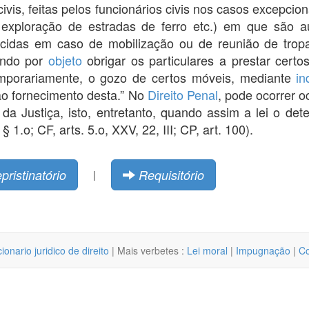
civis, feitas pelos funcionários civis nos casos excepcio
 exploração de estradas de ferro etc.) em que são au
xercidas em caso de mobilização ou de reunião de trop
tendo por
objeto
obrigar os particulares a prestar certo
mporariamente, o gozo de certos móveis, mediante
in
ao fornecimento desta.” No
Direito Penal
, pode ocorrer 
da Justiça, isto, entretanto, quando assim a lei o det
 1.o; CF, arts. 5.o, XXV, 22, III; CP, art. 100).
pristinatório
Requisitório
|
cionario juridico de direito
| Mais verbetes :
Lei moral
|
Impugnação
|
Co