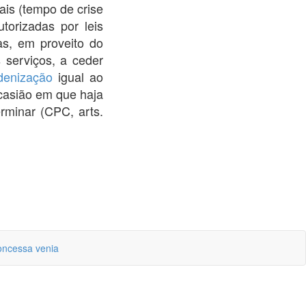
nais (tempo de crise
torizadas por leis
as, em proveito do
s serviços, a ceder
denização
igual ao
ocasião em que haja
erminar (CPC, arts.
ncessa venia