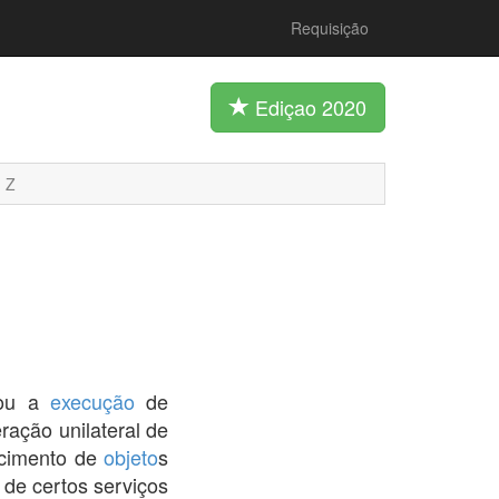
Requisição
Ediçao 2020
Z
, ou a
execução
de
ração unilateral de
ecimento de
objeto
s
 de certos serviços