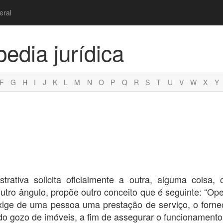
eral
pedia jurídica
F
G
H
I
J
K
L
M
N
O
P
Q
R
S
T
U
V
W
X
Y
trativa solicita oficialmente a outra, alguma coisa
utro ângulo, propõe outro conceito que é seguinte: “Ope
exige de uma pessoa uma prestação de serviço, o forn
o gozo de imóveis, a fim de assegurar o funcionamento