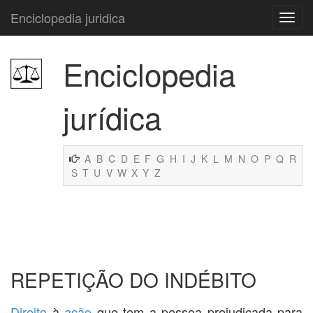
Enciclopedia juridica
Enciclopedia
jurídica
A
B
C
D
E
F
G
H
I
J
K
L
M
N
O
P
Q
R
S
T
U
V
W
X
Y
Z
REPETIÇÃO DO INDÉBITO
Direito
à
ação
que tem a pessoa prejudicada para