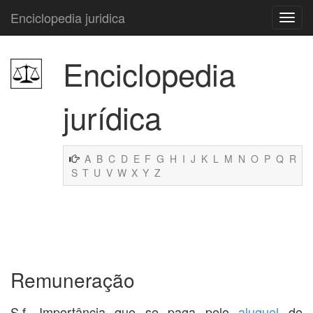
Enciclopedia juridica
Enciclopedia
jurídica
A
B
C
D
E
F
G
H
I
J
K
L
M
N
O
P
Q
R
S
T
U
V
W
X
Y
Z
Remuneração
S.f. Importância que se paga pelo
aluguel
de