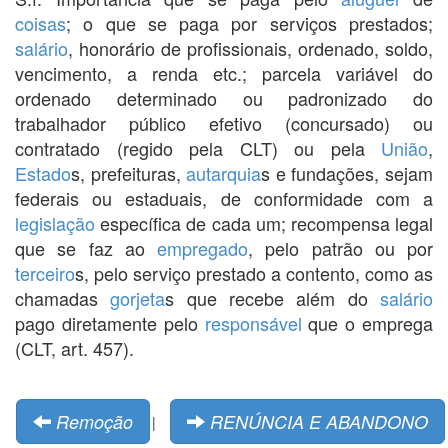
coisas
; o que se paga por serviços prestados;
salário
, honorário de profissionais, ordenado, soldo,
vencimento, a renda etc.; parcela variável do
ordenado determinado ou padronizado do
trabalhador público efetivo (concursado) ou
contratado (regido pela CLT) ou pela
União
,
Estado
s, prefeituras,
autarquia
s e fundações, sejam
federais ou estaduais, de conformidade com a
legislação
específica de cada um; recompensa legal
que se faz ao
empregado
, pelo patrão ou por
terceiro
s, pelo serviço prestado a contento, como as
chamadas
gorjeta
s que recebe além do
salário
pago diretamente pelo
responsável
que o emprega
(CLT, art. 457).
Remoção
RENÚNCIA E ABANDONO
|