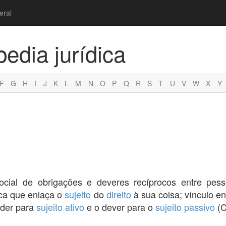
eral
pedia jurídica
F
G
H
I
J
K
L
M
N
O
P
Q
R
S
T
U
V
W
X
Y
social de obrigações e deveres recíprocos entre pe
ica que enlaça o
sujeito
do
direito
à sua coisa; vínculo en
oder para
sujeito ativo
e o dever para o
sujeito passivo
(C