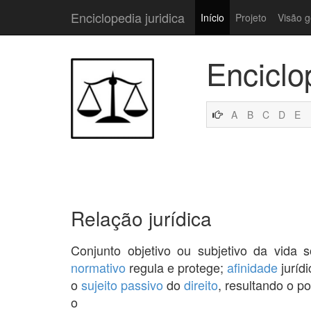
Enciclopedia juridica
Início
Projeto
Visão g
Enciclo
A
B
C
D
E
Relação jurídica
Conjunto objetivo ou subjetivo da vida 
normativo
regula e protege;
afinidade
juríd
o
sujeito passivo
do
direito
, resultando o p
o