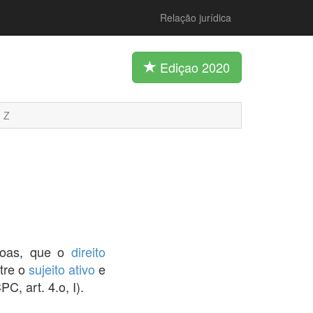
Relação jurídica
Ediçao 2020
Z
ssoas, que o
direito
tre o
sujeito ativo
e
PC, art. 4.o, I).