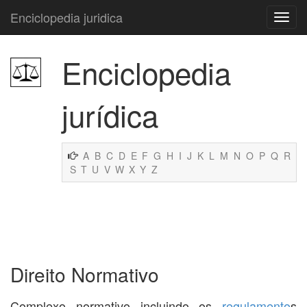
Enciclopedia juridica
Enciclopedia
jurídica
A
B
C
D
E
F
G
H
I
J
K
L
M
N
O
P
Q
R
S
T
U
V
W
X
Y
Z
Direito Normativo
Complexo normativo incluindo os
regulamento
s