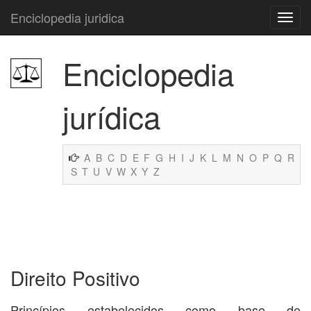
Enciclopedia juridica
Enciclopedia
jurídica
A
B
C
D
E
F
G
H
I
J
K
L
M
N
O
P
Q
R
S
T
U
V
W
X
Y
Z
Direito Positivo
Princípios estabelecidos como base de