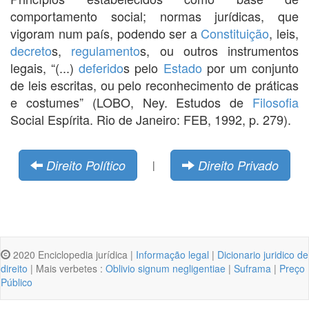
comportamento social; normas jurídicas, que
vigoram num país, podendo ser a
Constituição
, leis,
decreto
s,
regulamento
s, ou outros instrumentos
legais, “(...)
deferido
s pelo
Estado
por um conjunto
de leis escritas, ou pelo reconhecimento de práticas
e costumes” (LOBO, Ney. Estudos de
Filosofia
Social Espírita. Rio de Janeiro: FEB, 1992, p. 279).
Direito Político
Direito Privado
|
2020 Enciclopedia jurídica |
Informação legal
|
Dicionario juridico de
direito
| Mais verbetes :
Oblivio signum negligentiae
|
Suframa
|
Preço
Público