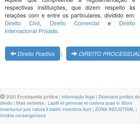
respectivas instituições, que dizem respeito às
relações com e entre os particulares, dividido em:
Direito Civil
,
Direito Comercial
e
Direito
Internacional Privado
.
Direito Positivo
DIREITO PROCESSUA
|
2020 Enciclopedia jurídica |
Informação legal
|
Dicionario juridico de
direito
| Mais verbetes :
Lapilli et gemmae et coetera quae in littore
inveniuntur jure natura li statim inventoris fiunt
|
ZONA INDUSTRIAL
|
Irmãos consangüíneos