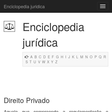
Enciclopedia juridica
Enciclopedia
jurídica
A
B
C
D
E
F
G
H
I
J
K
L
M
N
O
P
Q
R
S
T
U
V
W
X
Y
Z
Direito Privado
Aquele que compreende a regulamentação e