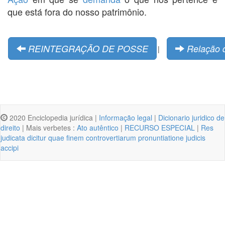
que está fora do nosso patrimônio.
REINTEGRAÇÃO DE POSSE
Relação 
|
2020 Enciclopedia jurídica |
Informação legal
|
Dicionario juridico de
direito
| Mais verbetes :
Ato autêntico
|
RECURSO ESPECIAL
|
Res
judicata dicitur quae finem controvertiarum pronuntiatione judicis
accipi