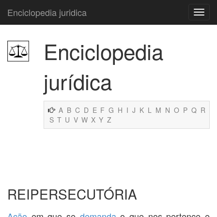
Enciclopedia juridica
Enciclopedia
jurídica
A
B
C
D
E
F
G
H
I
J
K
L
M
N
O
P
Q
R
S
T
U
V
W
X
Y
Z
REIPERSECUTÓRIA
Ação
em que se
demanda
o que nos pertence e