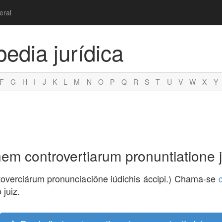
eral
pedia jurídica
F
G
H
I
J
K
L
M
N
O
P
Q
R
S
T
U
V
W
X
Y
nem controvertiarum pronuntiatione j
ntoverciárum pronunciaciône iúdichis áccipi.) Chama-se
juiz.