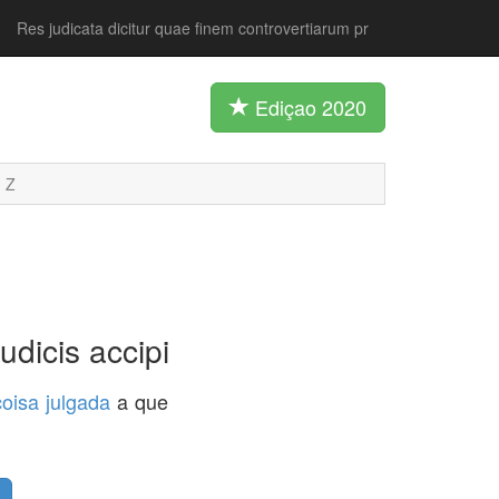
Res judicata dicitur quae finem controvertiarum pr
Ediçao 2020
Z
udicis accipi
coisa julgada
a que