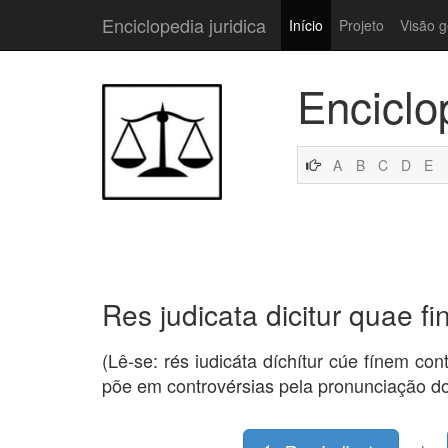
Enciclopedia juridica
Início
Projeto
Visão g
Enciclo
A
B
C
D
E
Res judicata dicitur quae fi
(Lê-se: rés iudicáta díchítur cúe fínem co
põe em controvérsias pela pronunciação do 