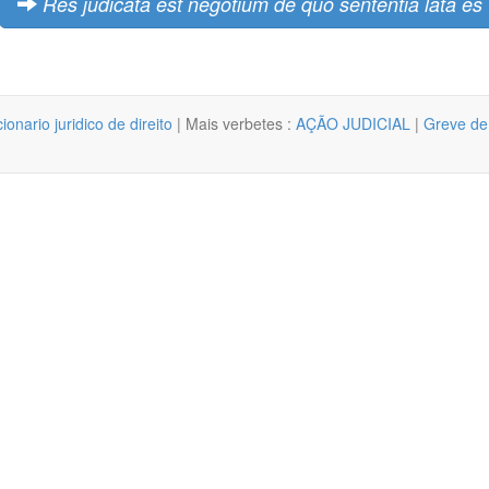
Res judicata est negotium de quo sententia lata es
cionario juridico de direito
| Mais verbetes :
AÇÃO JUDICIAL
|
Greve de