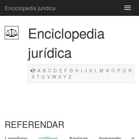
Enciclopedia juridica
Enciclopedia
jurídica
A
B
C
D
E
F
G
H
I
J
K
L
M
N
O
P
Q
R
S
T
U
V
W
X
Y
Z
REFERENDAR
Legalizar,
ratificar
. Assinar, tomando a