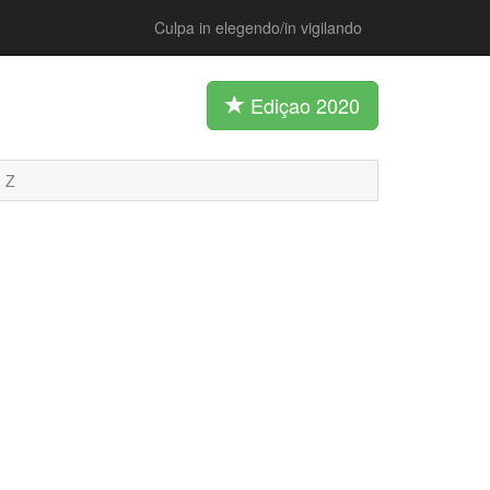
Culpa in elegendo/in vigilando
Ediçao 2020
Z