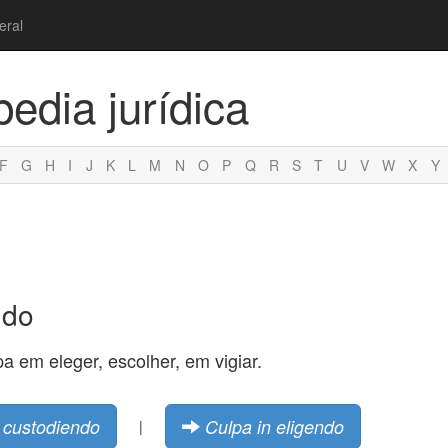
eral
pedia jurídica
F
G
H
I
J
K
L
M
N
O
P
Q
R
S
T
U
V
W
X
Y
ndo
pa em eleger, escolher, em vigiar.
 custodiendo
Culpa in eligendo
|