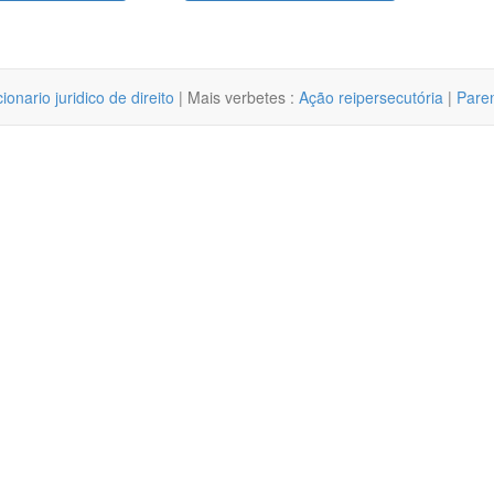
cionario juridico de direito
| Mais verbetes :
Ação reipersecutória
|
Pare