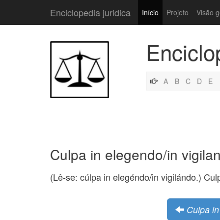
Enciclopedia juridica
Início
Projeto
Visão g
Enciclo
A
B
C
D
E
Culpa in elegendo/in vigila
(Lê-se: cúlpa in elegéndo/in vigilándo.) Cul
Culpa in