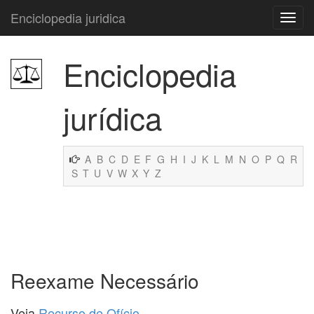
Enciclopedia juridica
Enciclopedia
jurídica
A
B
C
D
E
F
G
H
I
J
K
L
M
N
O
P
Q
R
S
T
U
V
W
X
Y
Z
Reexame Necessário
Veja
Recurso de Ofício
.