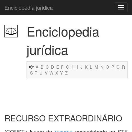
Enciclopedia juridica
Enciclopedia
jurídica
A
B
C
D
E
F
G
H
I
J
K
L
M
N
O
P
Q
R
S
T
U
V
W
X
Y
Z
RECURSO EXTRAORDINÁRIO
(CONST.) Nome do
recurso
encaminhado ao STF