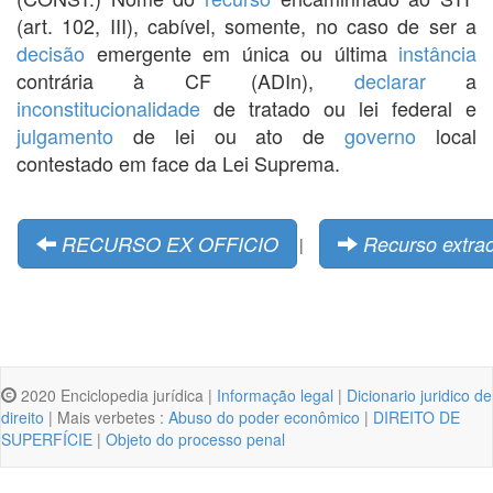
(art. 102, III), cabível, somente, no caso de ser a
decisão
emergente em única ou última
instância
contrária à CF (ADIn),
declarar
a
inconstitucionalidade
de tratado ou lei federal e
julgamento
de lei ou ato de
governo
local
contestado em face da Lei Suprema.
RECURSO EX OFFICIO
Recurso extrao
|
2020 Enciclopedia jurídica |
Informação legal
|
Dicionario juridico de
direito
| Mais verbetes :
Abuso do poder econômico
|
DIREITO DE
SUPERFÍCIE
|
Objeto do processo penal