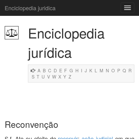
Enciclopedia juridica
Enciclopedia
jurídica
A
B
C
D
E
F
G
H
I
J
K
L
M
N
O
P
Q
R
S
T
U
V
W
X
Y
Z
Reconvenção
S.f. Ato ou efeito de
reconvir
;
ação
judicial
em que