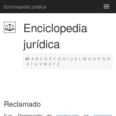
Enciclopedia juridica
Enciclopedia
jurídica
A
B
C
D
E
F
G
H
I
J
K
L
M
N
O
P
Q
R
S
T
U
V
W
X
Y
Z
Reclamado
S.m. Designação do
condenado
no
processo