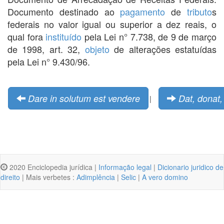
Documento destinado ao
pagamento
de
tributo
s
federais no valor igual ou superior a dez reais, o
qual fora
instituído
pela Lei n° 7.738, de 9 de março
de 1998, art. 32,
objeto
de alterações estatuídas
pela Lei n° 9.430/96.
Dare in solutum est vendere
Dat, donat, 
|
2020 Enciclopedia jurídica |
Informação legal
|
Dicionario juridico de
direito
| Mais verbetes :
Adimplência
|
Selic
|
A vero domino