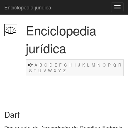
Enciclopedia juridica
Enciclopedia
jurídica
A
B
C
D
E
F
G
H
I
J
K
L
M
N
O
P
Q
R
S
T
U
V
W
X
Y
Z
Darf
Documento de Arrecadação de Receitas Federais.