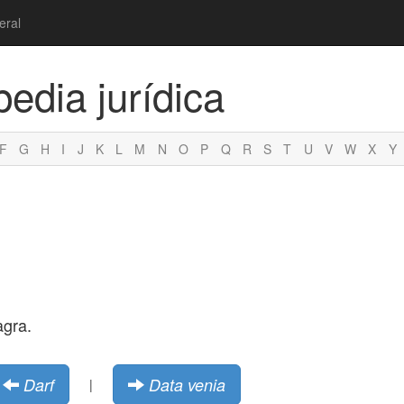
eral
pedia jurídica
F
G
H
I
J
K
L
M
N
O
P
Q
R
S
T
U
V
W
X
Y
agra.
Darf
Data venia
|