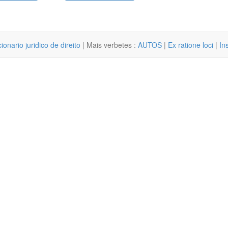
cionario juridico de direito
| Mais verbetes :
AUTOS
|
Ex ratione loci
|
In