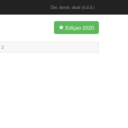
Dat, donat, dicat (d.d.d.)
Ediçao 2020
Z