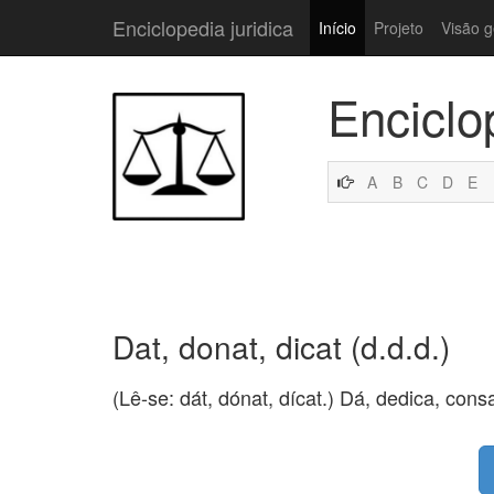
Enciclopedia juridica
Início
Projeto
Visão g
Enciclo
A
B
C
D
E
Dat, donat, dicat (d.d.d.)
(Lê-se: dát, dónat, dícat.) Dá, dedica, cons