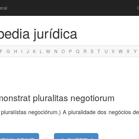
eral
pedia jurídica
F
G
H
I
J
K
L
M
N
O
P
Q
R
S
T
U
V
W
X
Y
nstrat pluralitas negotiorum
pluralístas negociórum.) A pluralidade dos negócios 