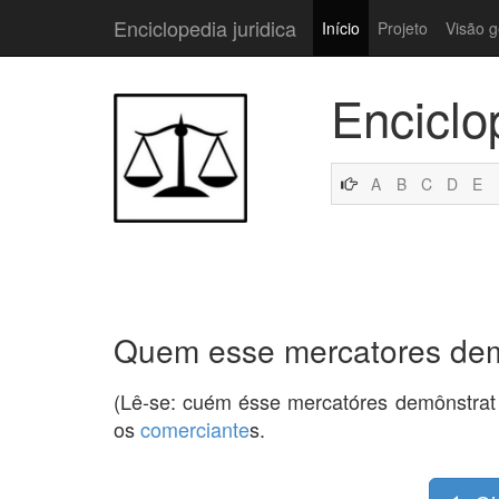
Enciclopedia juridica
Início
Projeto
Visão g
Enciclo
A
B
C
D
E
Quem esse mercatores demo
(Lê-se: cuém ésse mercatóres demônstrat 
os
comerciante
s.