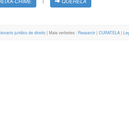
EIXA-CRIME
QUERELA
|
cionario juridico de direito
| Mais verbetes :
Ressarcir
|
CURATELA
|
Le