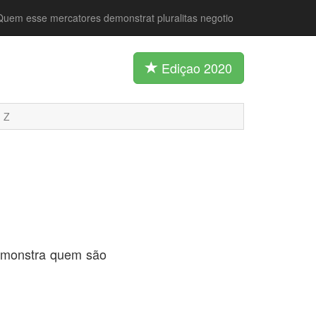
Quem esse mercatores demonstrat pluralitas negotio
Ediçao 2020
Z
demonstra quem são