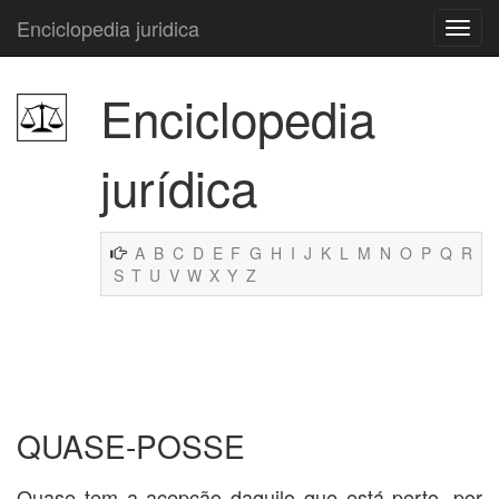
Enciclopedia juridica
Enciclopedia
jurídica
A
B
C
D
E
F
G
H
I
J
K
L
M
N
O
P
Q
R
S
T
U
V
W
X
Y
Z
QUASE-POSSE
Quase tem a acepção daquilo que está perto, por