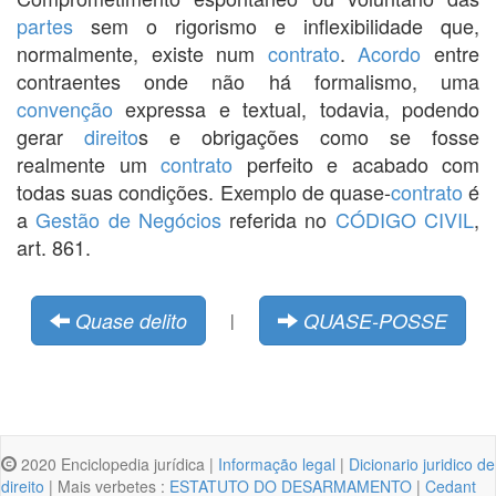
partes
sem o rigorismo e inflexibilidade que,
normalmente, existe num
contrato
.
Acordo
entre
contraentes onde não há formalismo, uma
convenção
expressa e textual, todavia, podendo
gerar
direito
s e obrigações como se fosse
realmente um
contrato
perfeito e acabado com
todas suas condições. Exemplo de quase-
contrato
é
a
Gestão de Negócios
referida no
CÓDIGO CIVIL
,
art. 861.
Quase delito
QUASE-POSSE
|
2020 Enciclopedia jurídica |
Informação legal
|
Dicionario juridico de
direito
| Mais verbetes :
ESTATUTO DO DESARMAMENTO
|
Cedant