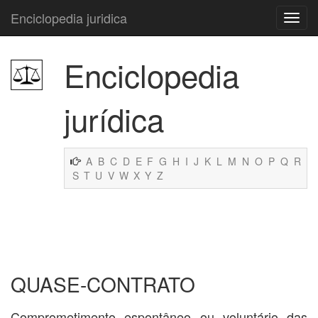
Enciclopedia juridica
Enciclopedia
jurídica
A
B
C
D
E
F
G
H
I
J
K
L
M
N
O
P
Q
R
S
T
U
V
W
X
Y
Z
QUASE-CONTRATO
Comprometimento espontâneo ou voluntário das