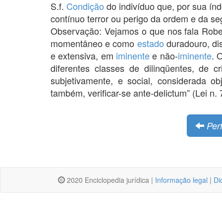
S.f.
Condição
do indivíduo que, por sua ín
contínuo terror ou perigo da ordem e da se
Observação: Vejamos o que nos fala Robe
momentâneo e como
estado
duradouro, dis
e extensiva, em
iminente
e não-
iminente
. 
diferentes classes de dilinqüentes, de 
subjetivamente, e social, considerada o
também, verificar-se ante-delictum” (Lei n. 
Per
2020 Enciclopedia jurídica |
Informação legal
|
Di