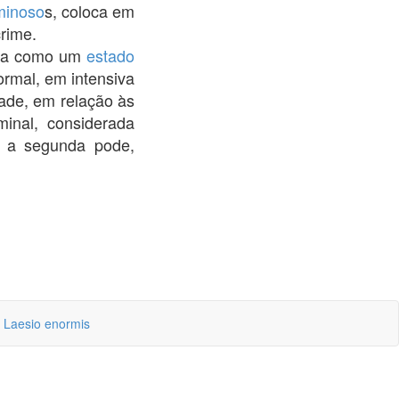
minoso
s, coloca em
crime.
bida como um
estado
ormal, em intensiva
dade, em relação às
minal, considerada
m, a segunda pode,
|
Laesio enormis