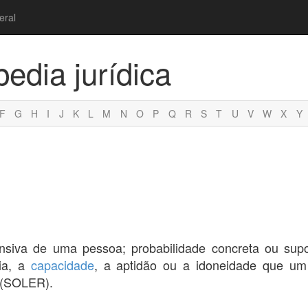
eral
pedia jurídica
F
G
H
I
J
K
L
M
N
O
P
Q
R
S
T
U
V
W
X
Y
ensiva de uma pessoa; probabilidade concreta ou su
ia, a
capacidade
, a aptidão ou a idoneidade que 
 (SOLER).