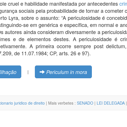
dole cruel e habilidade manifestada por antecedentes
cri
gurança sociais pela probabilidade de tornar a cometer 
rto Lyra, sobre o assunto: “A periculosidade é conce
tinguindo-se em genérica e específica, em normal e an
Os autores ainda consideram diversamente a periculosi
crimes e de elementos destes. A periculosidade é cri
bjetivamente. A primeira ocorre sempre post delictu
7.209, de 11.07.1984; CP, arts. 26 e 97).
filhação
Periculum in mora
|
cionario juridico de direito
| Mais verbetes :
SENADO
|
LEI DELEGADA