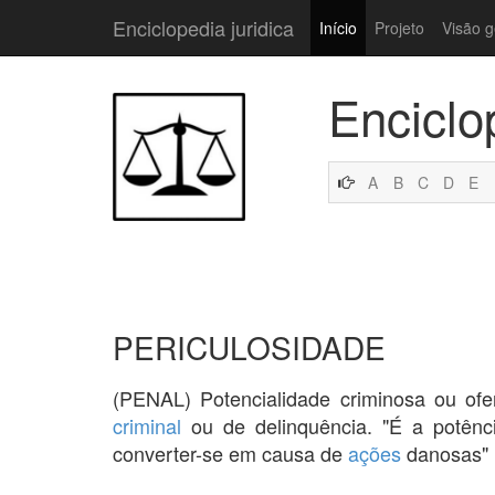
Enciclopedia juridica
Início
Projeto
Visão g
Enciclo
A
B
C
D
E
PERICULOSIDADE
(PENAL) Potencialidade criminosa ou of
criminal
ou de delinquência. "É a potênc
converter-se em causa de
ações
danosas"